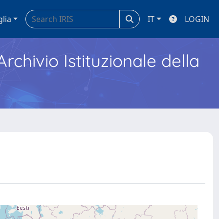
glia
IT
LOGIN
Archivio Istituzionale della