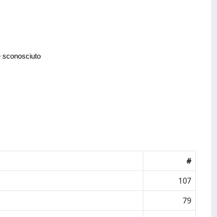
e sconosciuto
#
107
79