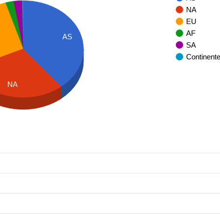
NA
EU
AF
AS
SA
Continent
NA