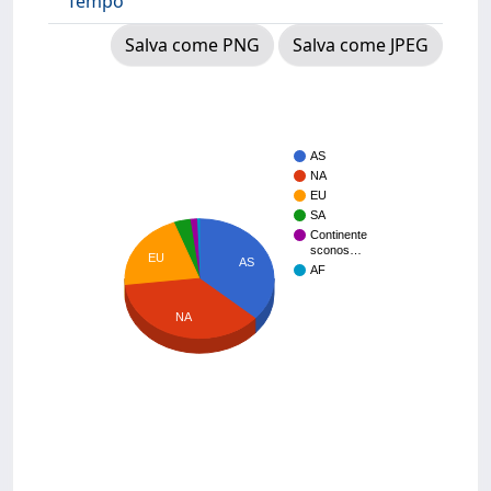
Tempo
Salva come PNG
Salva come JPEG
AS
NA
EU
SA
Continente
sconos…
EU
AS
AF
NA