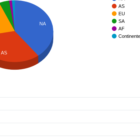
AS
EU
SA
NA
AF
Continent
AS