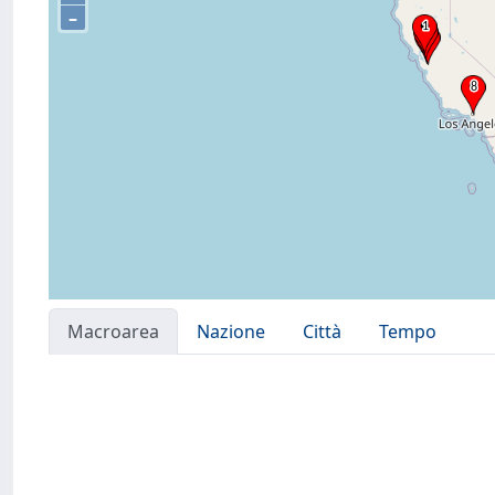
–
Macroarea
Nazione
Città
Tempo