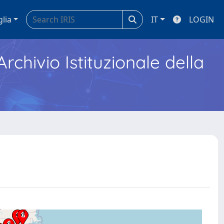
glia
IT
LOGIN
Archivio Istituzionale della