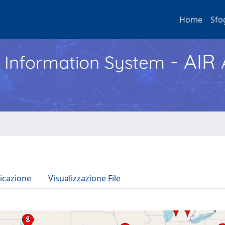
Home
Sfo
- AIR
h Information System
icazione
Visualizzazione File