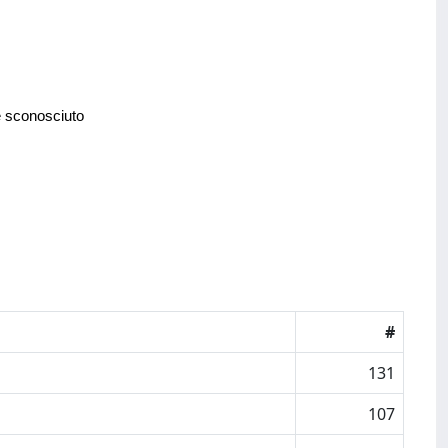
e sconosciuto
#
131
107