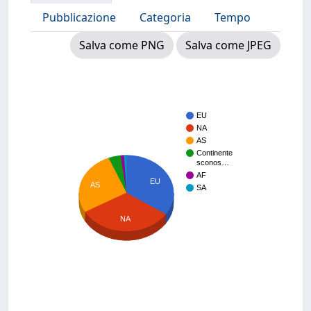
Pubblicazione
Categoria
Tempo
Salva come PNG
Salva come JPEG
EU
NA
AS
Continente
sconos…
AF
EU
AS
SA
NA