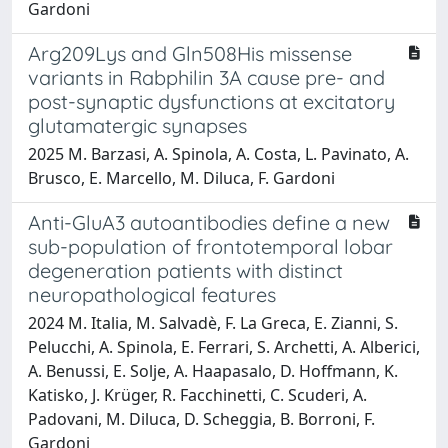
Gardoni
Arg209Lys and Gln508His missense
variants in Rabphilin 3A cause pre- and
post-synaptic dysfunctions at excitatory
glutamatergic synapses
2025 M. Barzasi, A. Spinola, A. Costa, L. Pavinato, A.
Brusco, E. Marcello, M. Diluca, F. Gardoni
Anti-GluA3 autoantibodies define a new
sub-population of frontotemporal lobar
degeneration patients with distinct
neuropathological features
2024 M. Italia, M. Salvadè, F. La Greca, E. Zianni, S.
Pelucchi, A. Spinola, E. Ferrari, S. Archetti, A. Alberici,
A. Benussi, E. Solje, A. Haapasalo, D. Hoffmann, K.
Katisko, J. Krüger, R. Facchinetti, C. Scuderi, A.
Padovani, M. Diluca, D. Scheggia, B. Borroni, F.
Gardoni