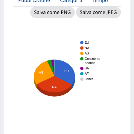
Pubblicazione
Categoria
Tempo
Salva come PNG
Salva come JPEG
EU
NA
AS
Continente
sconos…
SA
EU
AS
AF
Other
NA