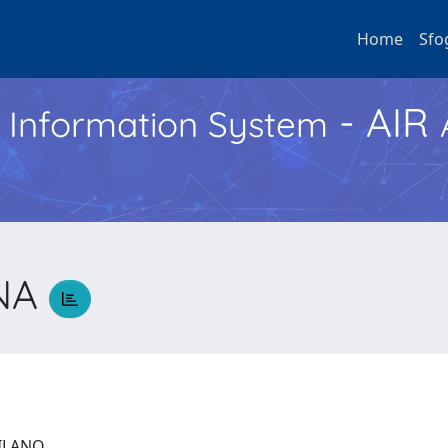
Home
Sfo
- AIR
h Information System
ANA
 MILANO