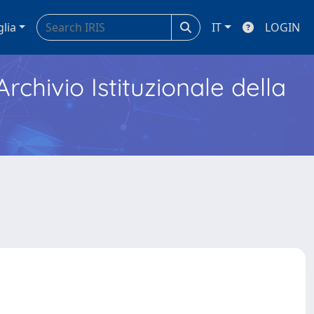
glia
IT
LOGIN
Archivio Istituzionale della