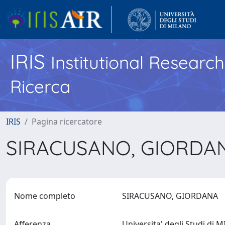
IRIS
Institutional Researc
Ricerca
IRIS
Pagina ricercatore
SIRACUSANO, GIORD
Nome completo
SIRACUSANO, GIORDANA
Afferenza
Universita' degli Studi di