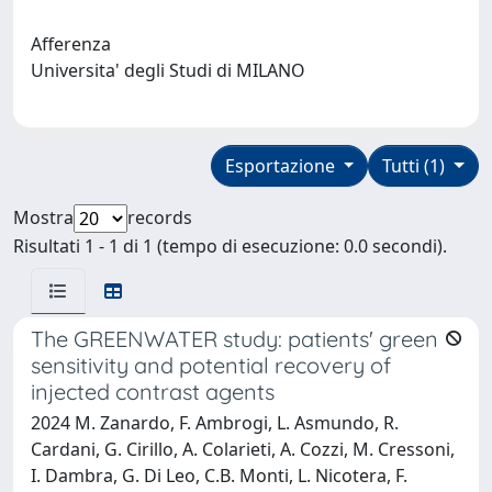
Afferenza
Universita' degli Studi di MILANO
Esportazione
Tutti (1)
Mostra
records
Risultati 1 - 1 di 1 (tempo di esecuzione: 0.0 secondi).
The GREENWATER study: patients' green
sensitivity and potential recovery of
injected contrast agents
2024 M. Zanardo, F. Ambrogi, L. Asmundo, R.
Cardani, G. Cirillo, A. Colarieti, A. Cozzi, M. Cressoni,
I. Dambra, G. Di Leo, C.B. Monti, L. Nicotera, F.