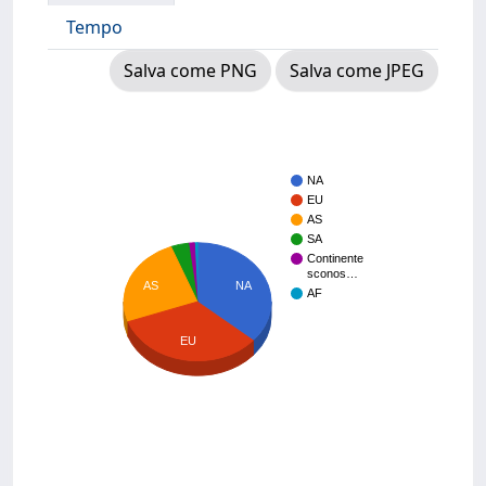
Tempo
Salva come PNG
Salva come JPEG
NA
EU
AS
SA
Continente
sconos…
AS
NA
AF
EU