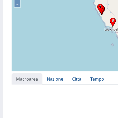
–
Macroarea
Nazione
Città
Tempo