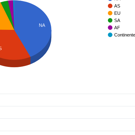
AS
EU
SA
NA
AF
Continent
S