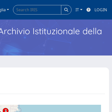
glia
IT
LOGIN
Archivio Istituzionale della