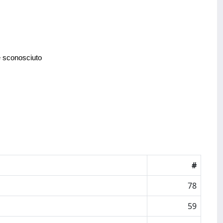
e sconosciuto
#
78
59