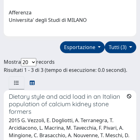
Afferenza
Universita' degli Studi di MILANO
Esportazione
Tutti (3)
Mostra
records
Risultati 1 - 3 di 3 (tempo di esecuzione: 0.0 secondi).
Dietary style and acid load in an Italian
population of calcium kidney stone
formers
2015 G. Vezzoli, E. Dogliotti, A. Terranegra, T.
Arcidiacono, L. Macrina, M. Tavecchia, F. Pivari, A.
Mingione, C. Brasacchio, A. Nouvenne, T. Meschi, D.