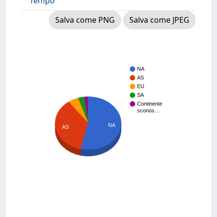
Tempo
Salva come PNG
Salva come JPEG
NA
AS
EU
SA
Continente
sconos…
NA
AS