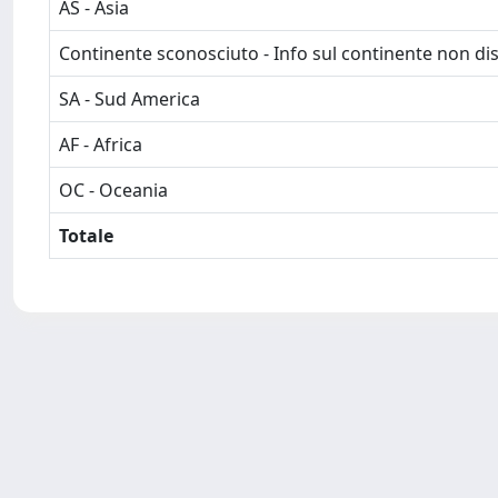
AS - Asia
Continente sconosciuto - Info sul continente non dis
SA - Sud America
AF - Africa
OC - Oceania
Totale
Powered by
IRIS
-
about IRIS
-
Utilizzo dei cookie