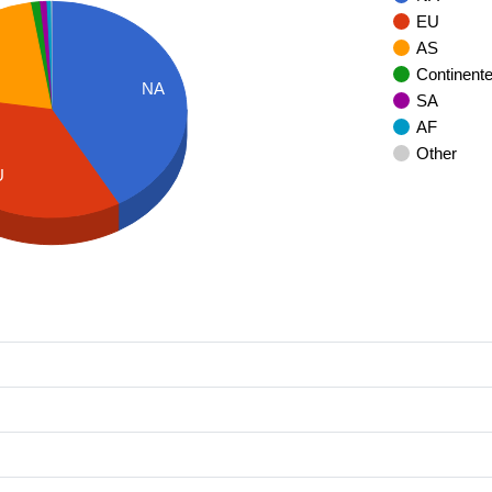
EU
AS
Continent
NA
SA
AF
Other
U