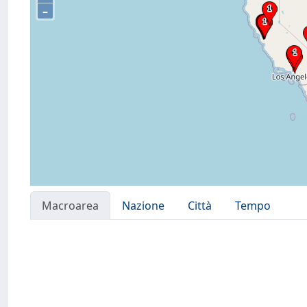
–
Macroarea
Nazione
Città
Tempo