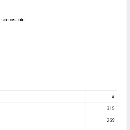
e sconosciuto
#
315
269