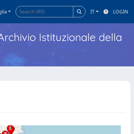
glia
IT
LOGIN
Archivio Istituzionale della