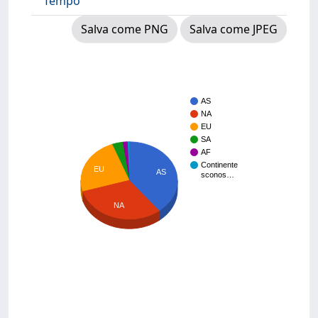
Tempo
Salva come PNG
Salva come JPEG
AS
NA
EU
SA
AF
Continente
EU
AS
sconos…
NA