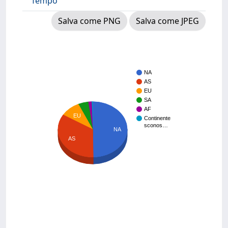
Tempo
Salva come PNG
Salva come JPEG
NA
AS
EU
SA
AF
EU
Continente
sconos…
NA
AS