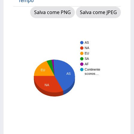
Tempo
Salva come PNG
Salva come JPEG
AS
NA
EU
SA
AF
Continente
EU
AS
sconos…
NA