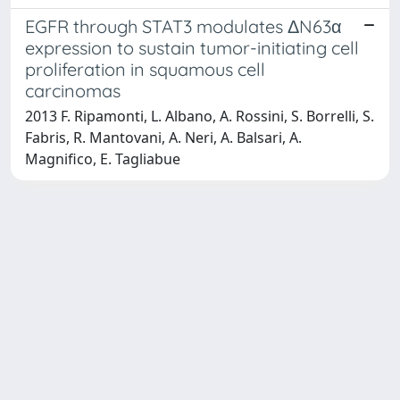
EGFR through STAT3 modulates ΔN63α
expression to sustain tumor-initiating cell
proliferation in squamous cell
carcinomas
2013 F. Ripamonti, L. Albano, A. Rossini, S. Borrelli, S.
Fabris, R. Mantovani, A. Neri, A. Balsari, A.
Magnifico, E. Tagliabue
Powered by
IRIS
-
about IRIS
-
Utilizzo dei cookie
-
Privacy
Copyright © 2026