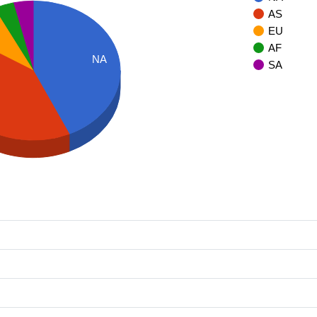
AS
EU
AF
NA
SA