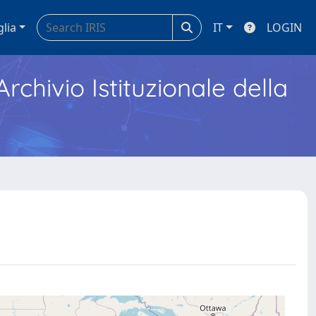
glia
IT
LOGIN
Archivio Istituzionale della