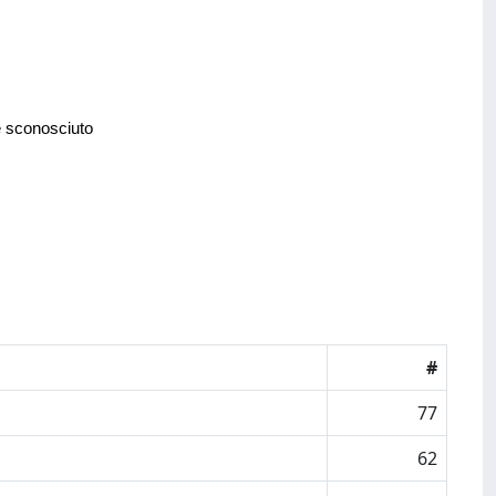
e sconosciuto
#
77
62