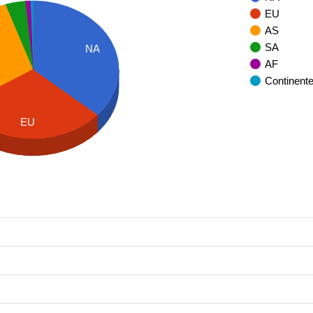
EU
AS
SA
NA
AF
Continent
EU