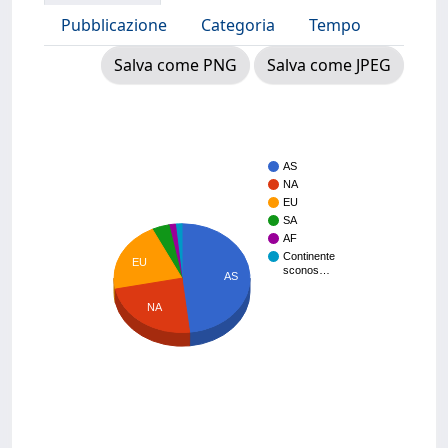
Pubblicazione
Categoria
Tempo
Salva come PNG
Salva come JPEG
AS
NA
EU
SA
AF
Continente
EU
sconos…
AS
NA