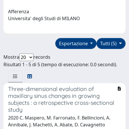
Afferenza
Universita' degli Studi di MILANO
Esportazione
Tutti (5)
Mostra
records
Risultati 1 - 5 di 5 (tempo di esecuzione: 0.0 secondi).
Three-dimensional evaluation of
maxillary sinus changes in growing
subjects : a retrospective cross-sectional
study
2020 C. Maspero, M. Farronato, F. Bellincioni, A.
Annibale, J. Machetti, A. Abate, D. Cavagnetto