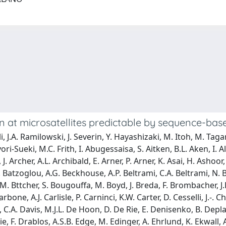
ion at microsatellites predictable by sequence-b
, J.A. Ramilowski, J. Severin, Y. Hayashizaki, M. Itoh, M. Ta
-Sueki, M.C. Frith, I. Abugessaisa, S. Aitken, B.L. Aken, I. Al
. Archer, A.L. Archibald, E. Arner, P. Arner, K. Asai, H. Ashoor, G
. Batzoglou, A.G. Beckhouse, A.P. Beltrami, C.A. Beltrami, N. Be
M. Bttcher, S. Bougouffa, M. Boyd, J. Breda, F. Brombacher, J.
rbone, A.J. Carlisle, P. Carninci, K.W. Carter, D. Cesselli, J.-. C
b, C.A. Davis, M.J.L. De Hoon, D. De Rie, E. Denisenko, B. Depl
ostie, F. Drablos, A.S.B. Edge, M. Edinger, A. Ehrlund, K. Ekwa