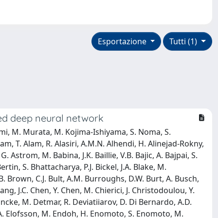
Esportazione
Tutti (1)
ased deep neural network
gami, M. Murata, M. Kojima-Ishiyama, S. Noma, S.
am, T. Alam, R. Alasiri, A.M.N. Alhendi, H. Alinejad-Rokny,
. Astrom, M. Babina, J.K. Baillie, V.B. Bajic, A. Bajpai, S.
rtin, S. Bhattacharya, P.J. Bickel, J.A. Blake, M.
B. Brown, C.J. Bult, A.M. Burroughs, D.W. Burt, A. Busch,
hang, J.C. Chen, Y. Chen, M. Chierici, J. Christodoulou, Y.
ancke, M. Detmar, R. Deviatiiarov, D. Di Bernardo, A.D.
ll, A. Elofsson, M. Endoh, H. Enomoto, S. Enomoto, M.