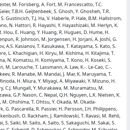
ester, M. Forsberg, A. Fort, M. Francescatto, T.C.
eier, T.B.H. Geijtenbeek, S. Ghosh, Y. Ghosheh, T.R.
S. Gustincich, T.J. Ha, V. Haberle, P. Hale, B.M. Hallstrom,
, N. Hattori, R. Hayashi, Y. Hayashizaki, M. Herlyn, K.
n, R. Hou, E. Huang, Y. Huang, R. Hugues, D. Hume, H.
roenpun, R. Johnson, M. Jorgensen, H. Jorjani, A. Joshi, G.
v, A.S. Kasianov, T. Kasukawa, T. Katayama, S. Kato, S.
e, L. Khachigian, H. Kiryu, M. Kishima, H. Kitajima, T.
jima, N. Komatsu, H. Komiyama, T. Kono, H. Koseki, S.
on, M. Larouche, T. Lassmann, A. Law, K.-. Le-Cao, C.-.
. Makeev, R. Manabe, M. Mandai, J. Mar, K. Maruyama, T.
noda, H. Miura, Y. Miyagi, A. Miyawaki, Y. Mizuno, H.
y, C.J. Mungall, Y. Murakawa, M. Muramatsu, M.
wa, G.P. Nason, C. Nepal, Q.H. Nguyen, L.K. Nielsen, K.
o, M. Ohshima, T. Ohtsu, Y. Okada, M. Okada-
 G. Pascarella, R. Passier, H. Persson, I.H. Philippens,
ackenbush, O. Rackham, J. Ramilowski, T. Ravasi, M. Rehli,
, S. Saiki, M. Saito, A. Saito, S. Sakaguchi, M. Sakai, S.
r, C. Schmidl, D. Schmocker, C. Schneider, M. Schueler,