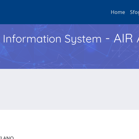
Home
Sfo
- AIR
h Information System
 MILANO