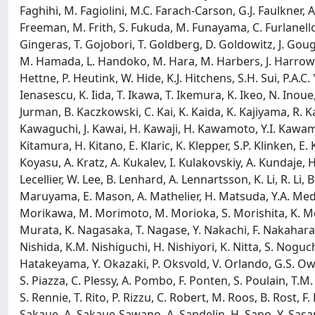
Faghihi, M. Fagiolini, M.C. Farach-Carson, G.J. Faulkner, A
Freeman, M. Frith, S. Fukuda, M. Funayama, C. Furlanello
Gingeras, T. Gojobori, T. Goldberg, D. Goldowitz, J. Gough,
M. Hamada, L. Handoko, M. Hara, M. Harbers, J. Harrow, J
Hettne, P. Heutink, W. Hide, K.J. Hitchens, S.H. Sui, P.A.
Ienasescu, K. Iida, T. Ikawa, T. Ikemura, K. Ikeo, N. Inoue, 
Jurman, B. Kaczkowski, C. Kai, K. Kaida, K. Kajiyama, R.
Kawaguchi, J. Kawai, H. Kawaji, H. Kawamoto, Y.I. Kawamur
Kitamura, H. Kitano, E. Klaric, K. Klepper, S.P. Klinken,
Koyasu, A. Kratz, A. Kukalev, I. Kulakovskiy, A. Kundaje, 
Lecellier, W. Lee, B. Lenhard, A. Lennartsson, K. Li, R. Li
Maruyama, E. Mason, A. Mathelier, H. Matsuda, Y.A. Medv
Morikawa, M. Morimoto, M. Morioka, S. Morishita, K. M
Murata, K. Nagasaka, T. Nagase, Y. Nakachi, F. Nakahara
Nishida, K.M. Nishiguchi, H. Nishiyori, K. Nitta, S. No
Hatakeyama, Y. Okazaki, P. Oksvold, V. Orlando, G.S. Ow, M
S. Piazza, C. Plessy, A. Pombo, F. Ponten, S. Poulain, T.M
S. Rennie, T. Rito, P. Rizzu, C. Robert, M. Roos, B. Rost, F
Sakaue, A. Sakaue-Sawano, A. Sandelin, H. Sano, Y. Sasam