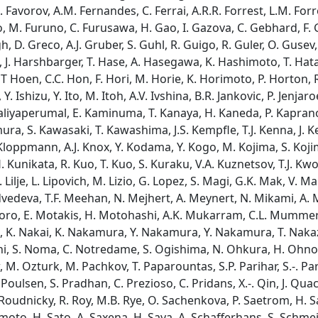
. Favorov, A.M. Fernandes, C. Ferrai, A.R.R. Forrest, L.M. Forr
, M. Furuno, C. Furusawa, H. Gao, I. Gazova, C. Gebhard, F. G
 D. Greco, A.J. Gruber, S. Guhl, R. Guigo, R. Guler, O. Gusev, 
. Harshbarger, T. Hase, A. Hasegawa, K. Hashimoto, T. Hatano
C. 'T Hoen, C.C. Hon, F. Hori, M. Horie, K. Horimoto, P. Horto
Y. Ishizu, Y. Ito, M. Itoh, A.V. Ivshina, B.R. Jankovic, P. Jenja
 Kaliyaperumal, E. Kaminuma, T. Kanaya, H. Kaneda, P. Kaprano
a, S. Kawasaki, T. Kawashima, J.S. Kempfle, T.J. Kenna, J. Ker
 E. Kloppmann, A.J. Knox, Y. Kodama, Y. Kogo, M. Kojima, S. Ko
H. Kunikata, R. Kuo, T. Kuo, S. Kuraku, V.A. Kuznetsov, T.J. Kw
, B. Lilje, L. Lipovich, M. Lizio, G. Lopez, S. Magi, G.K. Mak, V
edeva, T.F. Meehan, N. Mejhert, A. Meynert, N. Mikami, A. Mi
oro, E. Motakis, H. Motohashi, A.K. Mukarram, C.L. Mummer
, K. Nakai, K. Nakamura, Y. Nakamura, Y. Nakamura, T. Nakaza
guchi, S. Noma, C. Notredame, S. Ogishima, N. Ohkura, H. Ohn
. Ozturk, M. Pachkov, T. Paparountas, S.P. Parihar, S.-. Park,
. Poulsen, S. Pradhan, C. Prezioso, C. Pridans, X.-. Qin, J. Qu
. Roudnicky, R. Roy, M.B. Rye, O. Sachenkova, P. Saetrom, H. Sai
oto, H. Sato, A. Saxena, H. Saya, A. Schafferhans, S. Schmeie