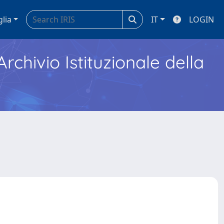
glia
IT
LOGIN
Archivio Istituzionale della