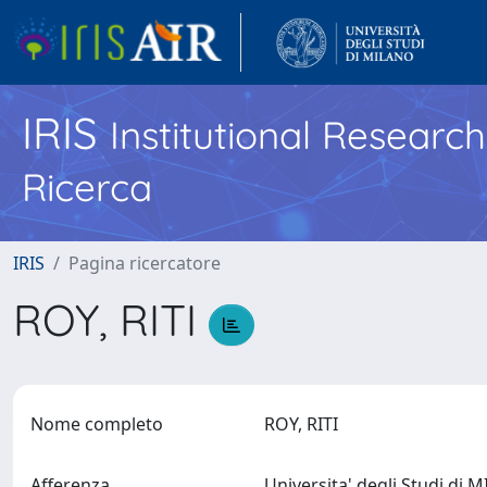
IRIS
Institutional Researc
Ricerca
IRIS
Pagina ricercatore
ROY, RITI
Nome completo
ROY, RITI
Afferenza
Universita' degli Studi di