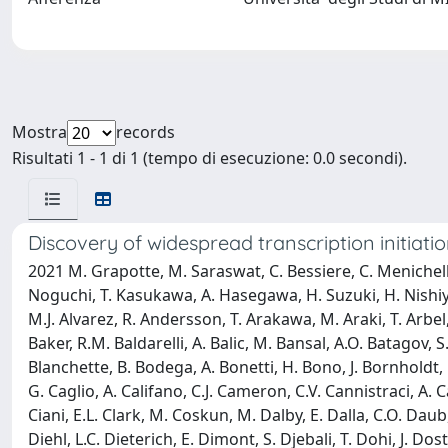
Mostra
records
Risultati 1 - 1 di 1 (tempo di esecuzione: 0.0 secondi).
Discovery of widespread transcription initiat
2021 M. Grapotte, M. Saraswat, C. Bessiere, C. Menichelli
Noguchi, T. Kasukawa, A. Hasegawa, H. Suzuki, H. Nishiyori
M.J. Alvarez, R. Andersson, T. Arakawa, M. Araki, T. Arbel, J
Baker, R.M. Baldarelli, A. Balic, M. Bansal, A.O. Batagov, S
Blanchette, B. Bodega, A. Bonetti, H. Bono, J. Bornholdt, 
G. Caglio, A. Califano, C.J. Cameron, C.V. Cannistraci, A. Ca
Ciani, E.L. Clark, M. Coskun, M. Dalby, E. Dalla, C.O. Dau
Diehl, L.C. Dieterich, E. Dimont, S. Djebali, T. Dohi, J. D