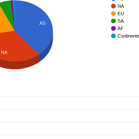
NA
EU
SA
AS
AF
Continent
NA