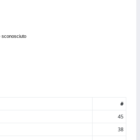
e sconosciuto
#
45
38