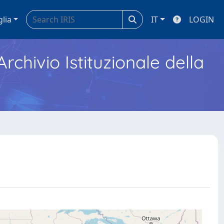
glia
IT
LOGIN
Archivio Istituzionale della