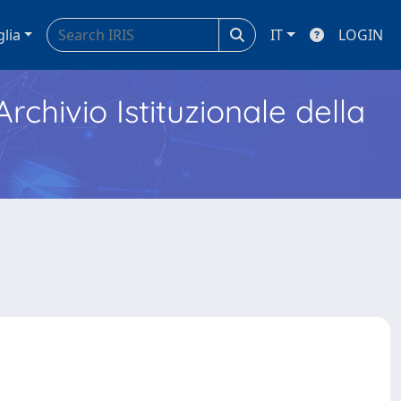
glia
IT
LOGIN
Archivio Istituzionale della