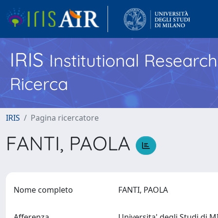
IRIS
Institutional Researc
Ricerca
IRIS
Pagina ricercatore
FANTI, PAOLA
Nome completo
FANTI, PAOLA
Afferenza
Universita' degli Studi di