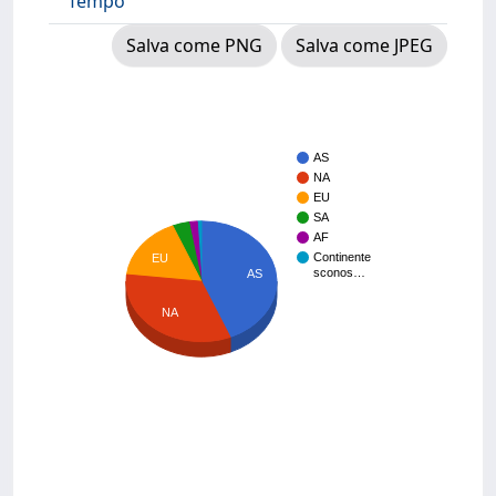
Tempo
Salva come PNG
Salva come JPEG
AS
NA
EU
SA
AF
Continente
EU
sconos…
AS
NA