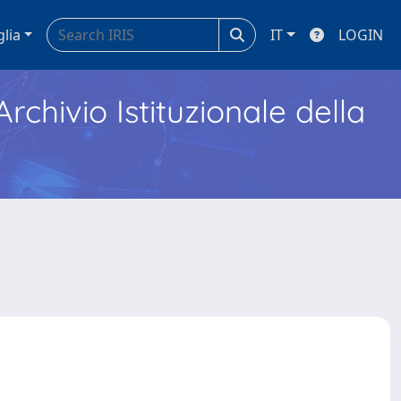
glia
IT
LOGIN
Archivio Istituzionale della