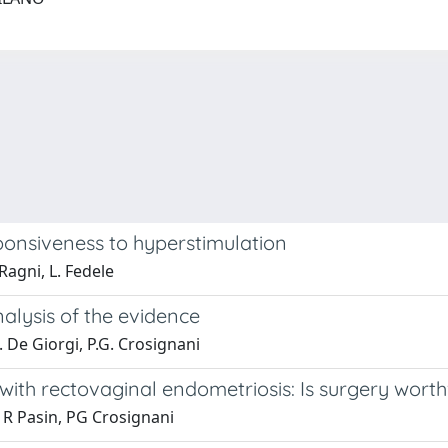
nsiveness to hyperstimulation
 Ragni, L. Fedele
nalysis of the evidence
O. De Giorgi, P.G. Crosignani
ith rectovaginal endometriosis: Is surgery worth
, R Pasin, PG Crosignani