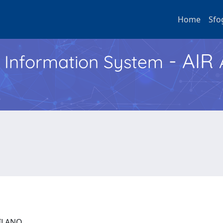
Home
Sfo
- AIR
h Information System
 MILANO