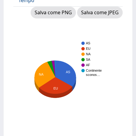
Tempo
Salva come PNG
Salva come JPEG
AS
EU
NA
SA
AF
Continente
AS
NA
sconos…
EU