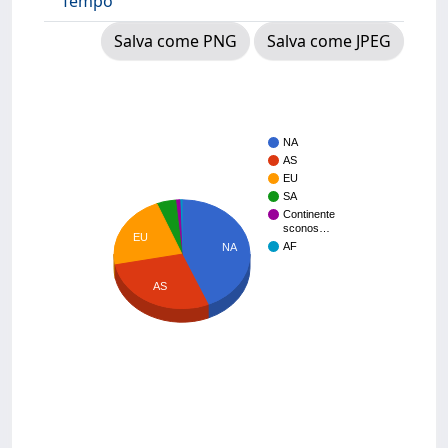
Tempo
Salva come PNG
Salva come JPEG
NA
AS
EU
SA
Continente
sconos…
EU
AF
NA
AS