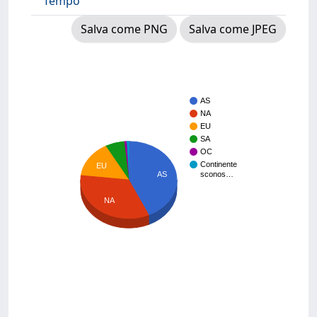
Tempo
Salva come PNG
Salva come JPEG
AS
NA
EU
SA
OC
Continente
EU
AS
sconos…
NA