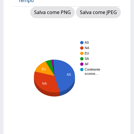
Tempo
Salva come PNG
Salva come JPEG
AS
NA
EU
SA
AF
EU
Continente
sconos…
AS
NA