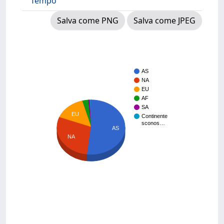
Tempo
Salva come PNG
Salva come JPEG
AS
NA
EU
AF
SA
EU
Continente
sconos…
AS
NA