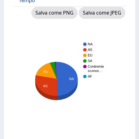
Tempo
Salva come PNG
Salva come JPEG
NA
AS
EU
SA
Continente
sconos…
EU
AF
NA
AS