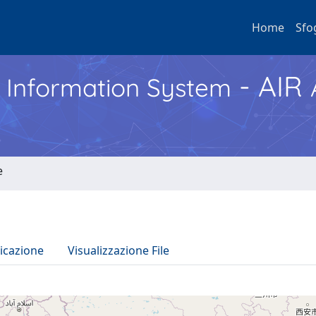
Home
Sfo
- AIR
h Information System
e
icazione
Visualizzazione File