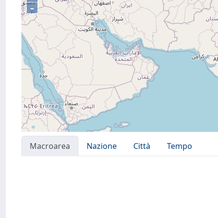
–
Macroarea
Nazione
Città
Tempo