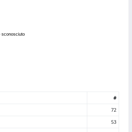
e sconosciuto
#
72
53