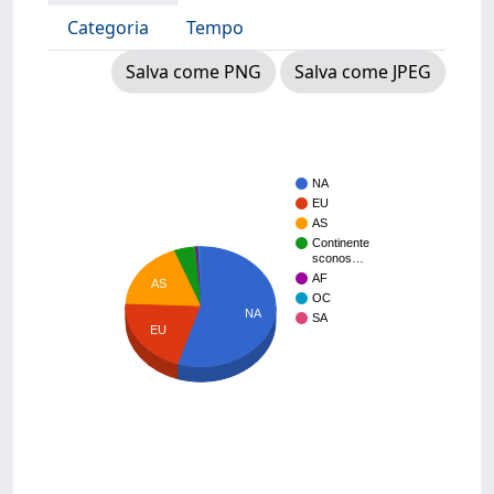
Categoria
Tempo
Salva come PNG
Salva come JPEG
NA
EU
AS
Continente
sconos…
AF
AS
OC
NA
SA
EU