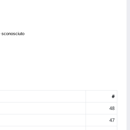
e sconosciuto
#
48
47