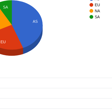
EU
SA
NA
SA
AS
EU