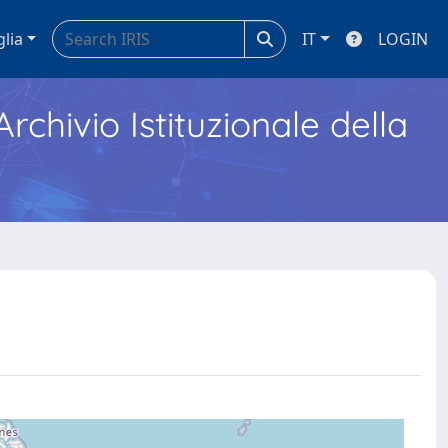
glia
IT
LOGIN
Archivio Istituzionale della