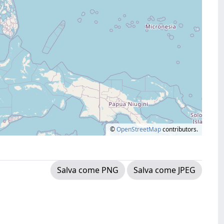
©
OpenStreetMap
contributors.
Salva come PNG
Salva come JPEG