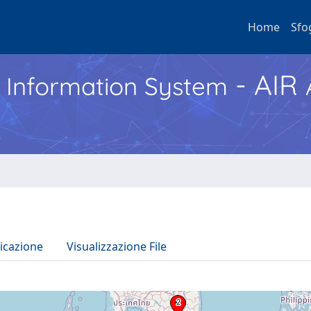
Home
Sfo
- AIR
h Information System
icazione
Visualizzazione File