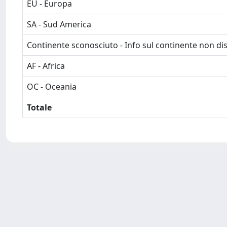
EU - Europa
SA - Sud America
Continente sconosciuto - Info sul continente non dis
AF - Africa
OC - Oceania
Totale
Powered by
IRIS
-
about IRIS
-
Utilizzo dei cookie