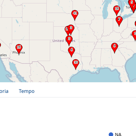
oria
Tempo
NA