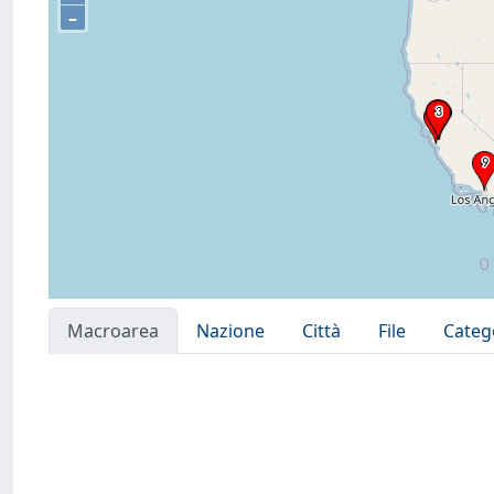
–
Macroarea
Nazione
Città
File
Categ