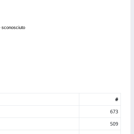
e sconosciuto
#
673
509