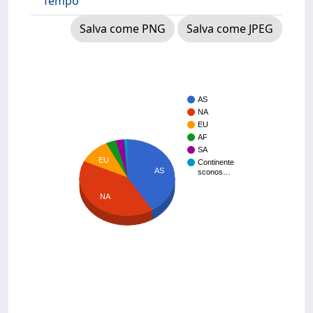
Tempo
Salva come PNG
Salva come JPEG
AS
NA
EU
AF
SA
EU
Continente
AS
sconos…
NA