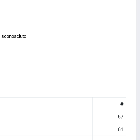
e sconosciuto
#
67
61