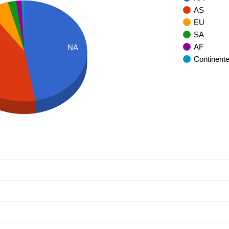
AS
EU
SA
AF
NA
Continent