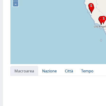
–
Macroarea
Nazione
Città
Tempo