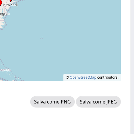
©
OpenStreetMap
contributors.
Salva come PNG
Salva come JPEG