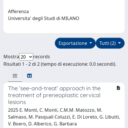
Afferenza
Universita' degli Studi di MILANO
Esportazione
Tutti (2)
Mostra
records
Risultati 1 - 2 di 2 (tempo di esecuzione: 0.0 secondi).
The ‘see-and-treat’ approach in the
treatment of preneoplastic cervical
lesions
2025 E. Monti, C. Monti, C.M.M. Matozzo, M.
Salmaso, M. Pasquali Coluzzi, E. Di Loreto, G. Libutti,
V. Boero, D. Alberico, G. Barbara