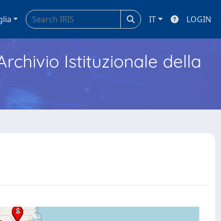
glia
IT
LOGIN
Archivio Istituzionale della