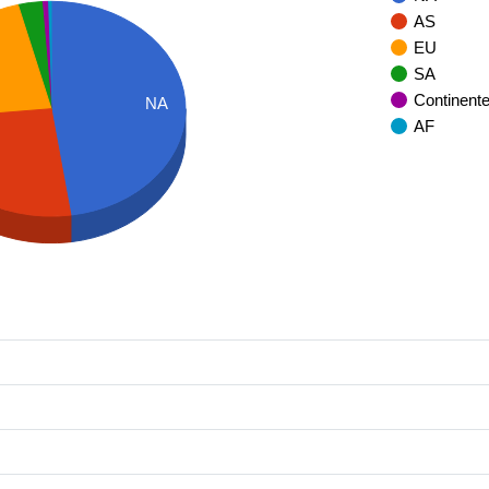
AS
EU
SA
Continent
NA
AF