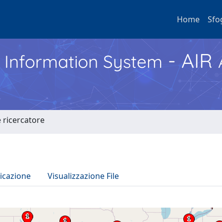
Home
Sfo
- AIR
h Information System
e ricercatore
icazione
Visualizzazione File