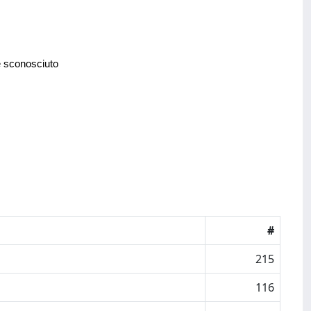
e sconosciuto
#
215
116