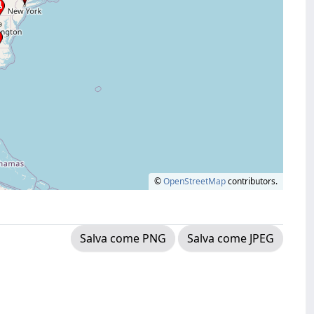
©
OpenStreetMap
contributors.
Salva come PNG
Salva come JPEG