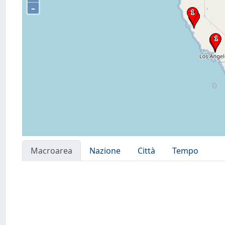
–
Macroarea
Nazione
Città
Tempo