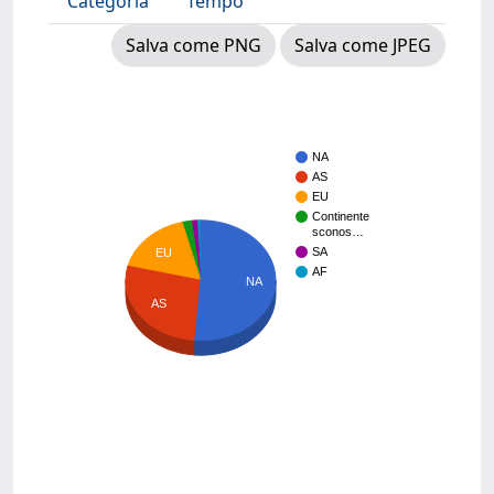
Categoria
Tempo
Salva come PNG
Salva come JPEG
NA
AS
EU
Continente
sconos…
SA
EU
AF
NA
AS