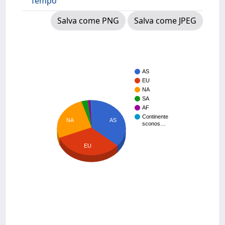
Tempo
Salva come PNG
Salva come JPEG
AS
EU
NA
SA
AF
Continente
NA
AS
sconos…
EU