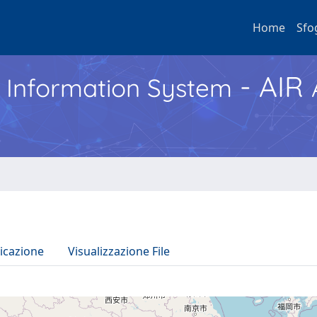
Home
Sfo
- AIR
h Information System
icazione
Visualizzazione File