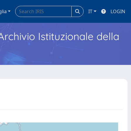
glia
IT
LOGIN
Archivio Istituzionale della