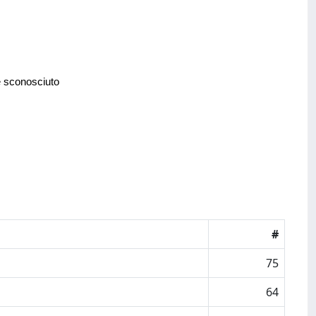
e sconosciuto
#
75
64