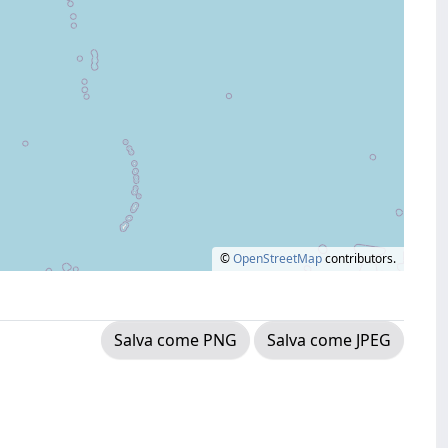
©
OpenStreetMap
contributors.
Salva come PNG
Salva come JPEG