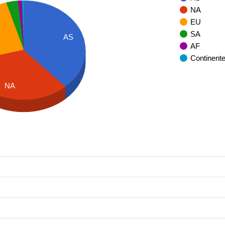
NA
EU
SA
AS
AF
Continent
NA