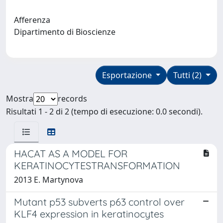
Afferenza
Dipartimento di Bioscienze
Esportazione
Tutti (2)
Mostra
records
Risultati 1 - 2 di 2 (tempo di esecuzione: 0.0 secondi).
HACAT AS A MODEL FOR
KERATINOCYTESTRANSFORMATION
2013 E. Martynova
Mutant p53 subverts p63 control over
KLF4 expression in keratinocytes