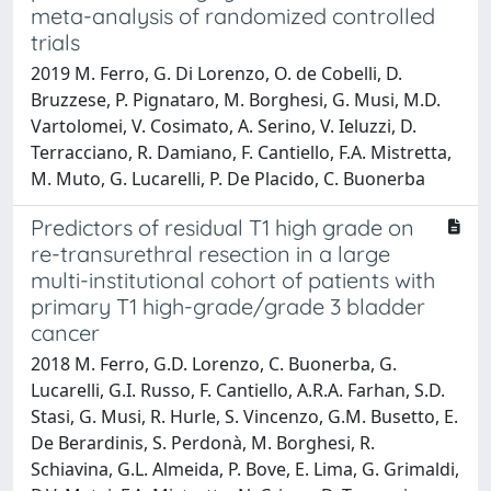
meta-analysis of randomized controlled
trials
2019 M. Ferro, G. Di Lorenzo, O. de Cobelli, D.
Bruzzese, P. Pignataro, M. Borghesi, G. Musi, M.D.
Vartolomei, V. Cosimato, A. Serino, V. Ieluzzi, D.
Terracciano, R. Damiano, F. Cantiello, F.A. Mistretta,
M. Muto, G. Lucarelli, P. De Placido, C. Buonerba
Predictors of residual T1 high grade on
re-transurethral resection in a large
multi-institutional cohort of patients with
primary T1 high-grade/grade 3 bladder
cancer
2018 M. Ferro, G.D. Lorenzo, C. Buonerba, G.
Lucarelli, G.I. Russo, F. Cantiello, A.R.A. Farhan, S.D.
Stasi, G. Musi, R. Hurle, S. Vincenzo, G.M. Busetto, E.
De Berardinis, S. Perdonà, M. Borghesi, R.
Schiavina, G.L. Almeida, P. Bove, E. Lima, G. Grimaldi,