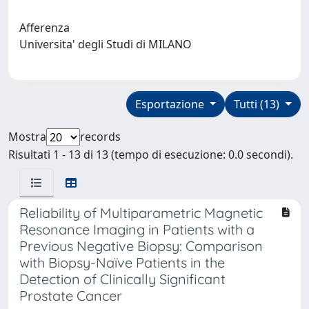
Afferenza
Universita' degli Studi di MILANO
Esportazione
Tutti (13)
Mostra
records
Risultati 1 - 13 di 13 (tempo di esecuzione: 0.0 secondi).
Reliability of Multiparametric Magnetic
Resonance Imaging in Patients with a
Previous Negative Biopsy: Comparison
with Biopsy-Naïve Patients in the
Detection of Clinically Significant
Prostate Cancer