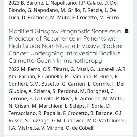
2023 B. Barone, L. Napolitano, F.P. Calace, D. Del
Biondo, G. Napodano, M. Grillo, P. Reccia, L. De
Luca, D. Prezioso, M. Muto, F. Crocetto, M. Ferro
Modified Glasgow Prognostic Score as a
Predictor of Recurrence in Patients with
High Grade Non-Muscle Invasive Bladder
Cancer Undergoing Intravesical Bacillus
Calmette-Guerin Immunotherapy
2022 M. Ferro, O.S. Tătaru, G. Musi, G. Lucarelli, A.R.
Abu Farhan, F. Cantiello, R. Damiano, R. Hurle, R.
Contieri, G.M. Busetto, G. Carrieri, L. Cormio, F. Del
Giudice, A. Sciarra, S. Perdonà, M. Borghesi, C.
Terrone, E. La Civita, P. Bove, R. Autorino, M. Muto,
N. Crisan, M. Marchioni, L. Schips, F. Soria, D.
Terracciano, R. Papalia, F. Crocetto, B. Barone, G.I.
Russo, S. Luzzago, G.M. Ludovico, M.D. Vartolomei,
F.A. Mistretta, V. Mirone, O. de Cobelli