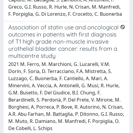
Greco, G.I. Russo, R. Hurle, N. Crisan, M. Manfredi,
F. Porpiglia, G. Di Lorenzo, F. Crocetto, C. Buonerba
Association of statin use and oncological
outcomes in patients with first diagnosis
of T1 high grade non-muscle invasive
urothelial bladder cancer: results from a
multicentre study
2021 M. Ferro, M. Marchioni, G. Lucarelli, V.M.
Dorin, F. Soria, D. Terracciano, F.A. Mistretta, S.
Luzzago, C. Buonerba, F. Cantiello, A. Mari, A.
Minervini, A. Veccia, A. Antonelli, G. Musi, R. Hurle,
G.M. Busetto, F. Del Giudice, B.I. Chung, F.
Berardinelli, S. Perdonà, P. Del Prete, V. Mirone, M.
Borghesi, A. Porreca, P. Bove, R. Autorino, N. Crisan,
A.R. Abu Farhan, M. Battaglia, P. Ditonno, G.I. Russo,
M. Muto, R. Damiano, M. Manfredi, F. Porpiglia, O.
De Cobelli, L. Schips