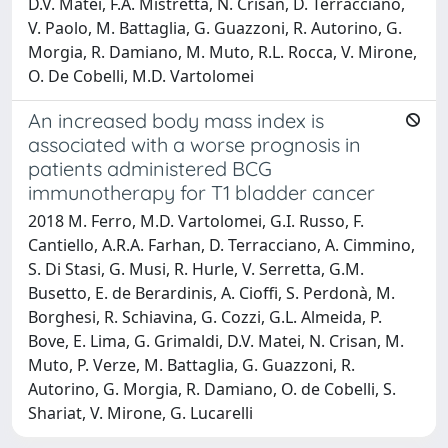
D.V. Matei, F.A. Mistretta, N. Crisan, D. Terracciano,
V. Paolo, M. Battaglia, G. Guazzoni, R. Autorino, G.
Morgia, R. Damiano, M. Muto, R.L. Rocca, V. Mirone,
O. De Cobelli, M.D. Vartolomei
An increased body mass index is
associated with a worse prognosis in
patients administered BCG
immunotherapy for T1 bladder cancer
2018 M. Ferro, M.D. Vartolomei, G.I. Russo, F.
Cantiello, A.R.A. Farhan, D. Terracciano, A. Cimmino,
S. Di Stasi, G. Musi, R. Hurle, V. Serretta, G.M.
Busetto, E. de Berardinis, A. Cioffi, S. Perdonà, M.
Borghesi, R. Schiavina, G. Cozzi, G.L. Almeida, P.
Bove, E. Lima, G. Grimaldi, D.V. Matei, N. Crisan, M.
Muto, P. Verze, M. Battaglia, G. Guazzoni, R.
Autorino, G. Morgia, R. Damiano, O. de Cobelli, S.
Shariat, V. Mirone, G. Lucarelli