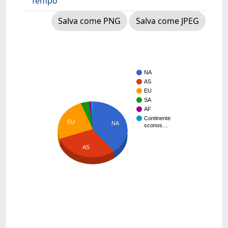
Tempo
Salva come PNG
Salva come JPEG
NA
AS
EU
SA
AF
Continente
EU
NA
sconos…
AS