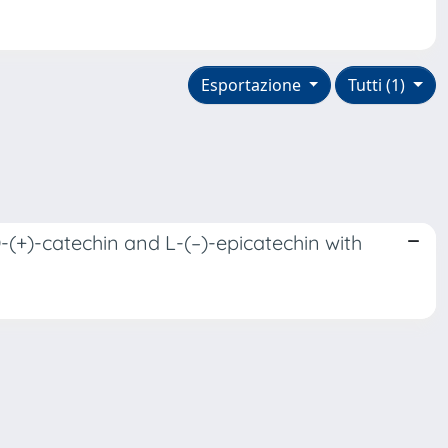
Esportazione
Tutti (1)
-(+)-catechin and L-(–)-epicatechin with