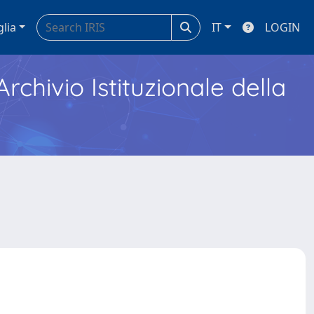
glia
IT
LOGIN
Archivio Istituzionale della