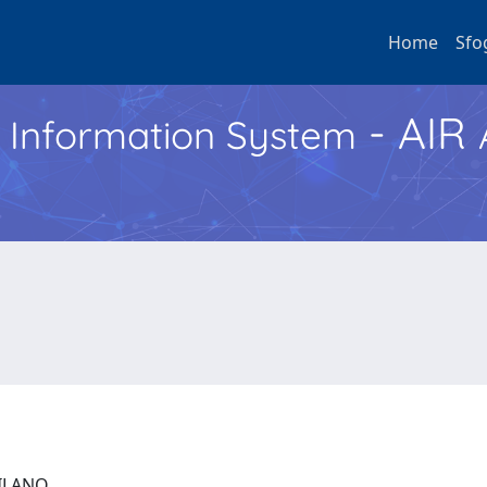
Home
Sfo
- AIR
h Information System
 MILANO