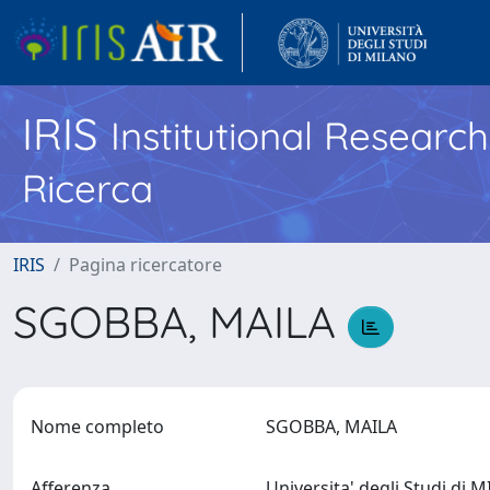
IRIS
Institutional Researc
Ricerca
IRIS
Pagina ricercatore
SGOBBA, MAILA
Nome completo
SGOBBA, MAILA
Afferenza
Universita' degli Studi di