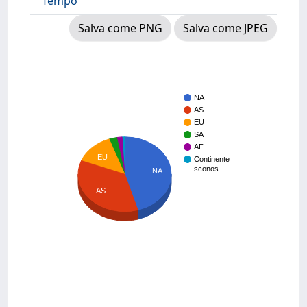
Tempo
Salva come PNG
Salva come JPEG
NA
AS
EU
SA
AF
EU
Continente
sconos…
NA
AS