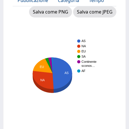
Pubblicazione
Categoria
Tempo
Salva come PNG
Salva come JPEG
AS
NA
EU
SA
Continente
sconos…
EU
AF
AS
NA